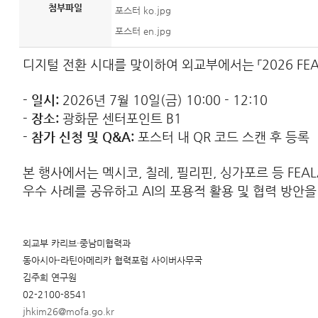
첨부파일
포스터 ko.jpg
포스터 en.jpg
디지털 전환 시대를 맞이하여 외교부에서는 「2026 FEA
- 일시:
2026년 7월 10일(금) 10:00 - 12:10
- 장소:
광화문 센터포인트 B1
- 참가 신청 및 Q&A:
포스터 내 QR 코드 스캔 후 등록
본 행사에서는 멕시코, 칠레, 필리핀, 싱가포르 등 FEAL
우수 사례를 공유하고 AI의 포용적 활용 및 협력 방안
외교부 카리브·중남미협력과
동아시아-라틴아메리카 협력포럼 사이버사무국
김주희 연구원
02-2100-8541
jhkim26@mofa.go.kr