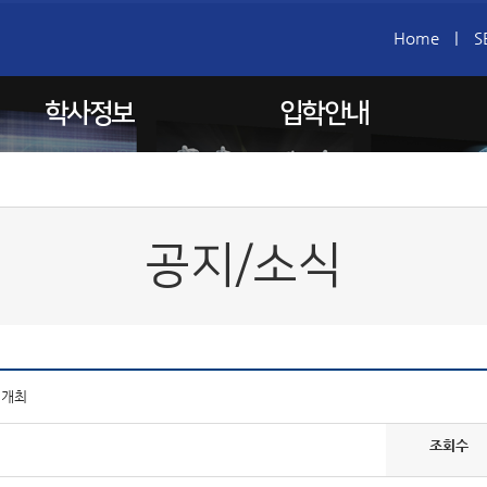
Home
|
S
학사정보
입학안내
공지/소식
」 개최
조회수