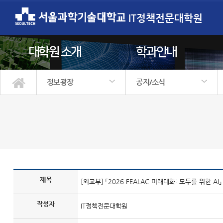
IT정책전문대학원
대학원 소개
학과안내
정보광장
공지/소식
대학원 소개
학과안내
학사정보
입학안내
정보광장
원우회
공지/소식
행사갤러리
정보자료실
자주하는질문
제목
[외교부] 「2026 FEALAC 미래대화: 모두를 위한 AI
작성자
IT정책전문대학원