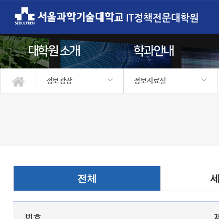
IT정책전문대학원
대학원 소개
학과안내
정보광장
정보자료실
대학원 소개
학과안내
학사정보
입학안내
정보광장
원우회
공지/소식
행사갤러리
정보자료실
자주하는질문
전체
번호