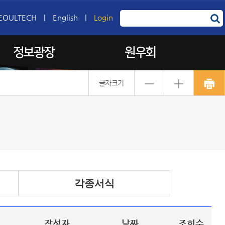
EOULTECH
|
English
|
Login
정보광장
원우회
글자크기
각종서식
작성자
날짜
조회수