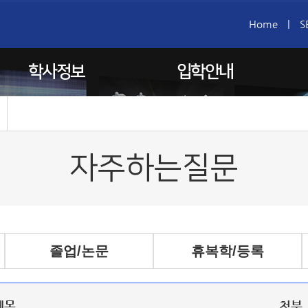
Home
|
S
학사정보
입학안내
자주하는질문
졸업/논문
휴복학/등록
제목
첨부