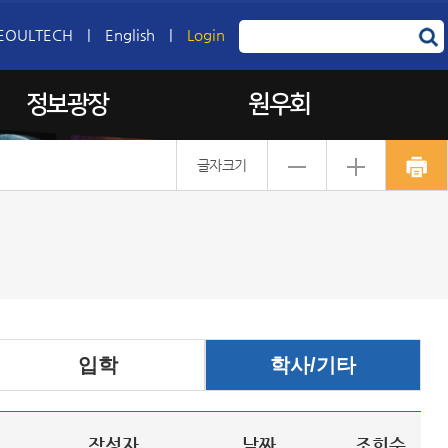
EOULTECH
|
English
|
Login
정보광장
원우회
글자크기
입학
학사/기타
작성자
날짜
조회수