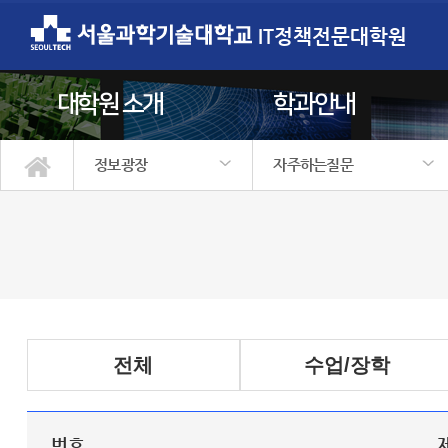
IT정책전문대학원
대학원 소개
학과안내
정보광장
자주하는질문
대학원 소개
학과안내
학사정보
입학안내
정보광장
원우회
공지/소식
행사갤러리
정보자료실
자주하는질문
전체
수업/장학
번호